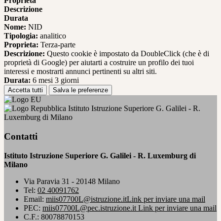
Proprieta
Descrizione
Durata
Nome:
NID
Tipologia:
analitico
Proprieta:
Terza-parte
Descrizione:
Questo cookie è impostato da DoubleClick (che è di
proprietà di Google) per aiutarti a costruire un profilo dei tuoi
interessi e mostrarti annunci pertinenti su altri siti.
Durata:
6 mesi 3 giorni
Accetta tutti
Salva le preferenze
Istituto Istruzione Superiore G. Galilei - R.
Luxemburg di Milano
Contatti
Istituto Istruzione Superiore G. Galilei - R. Luxemburg di
Milano
Via Paravia 31 - 20148 Milano
Tel:
02 40091762
Email:
miis07700L@istruzione.it
Link per inviare una mail
PEC:
miis07700L@pec.istruzione.it
Link per inviare una mail
C.F.: 80078870153