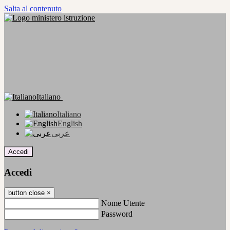
Salta al contenuto
Italiano
Italiano
English
عربى
Accedi
Accedi
button close
×
Nome Utente
Password