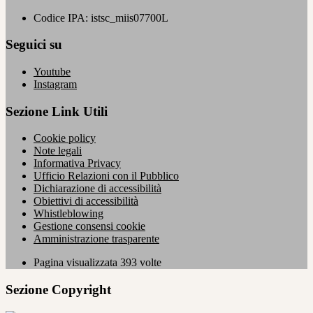
Codice IPA: istsc_miis07700L
Seguici su
Youtube
Instagram
Sezione Link Utili
Cookie policy
Note legali
Informativa Privacy
Ufficio Relazioni con il Pubblico
Dichiarazione di accessibilità
Obiettivi di accessibilità
Whistleblowing
Gestione consensi cookie
Amministrazione trasparente
Pagina visualizzata
393
volte
Sezione Copyright