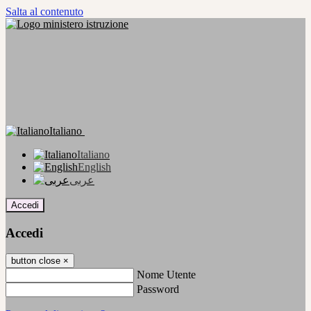
Salta al contenuto
Italiano
Italiano
English
عربى
Accedi
Accedi
button close
×
Nome Utente
Password