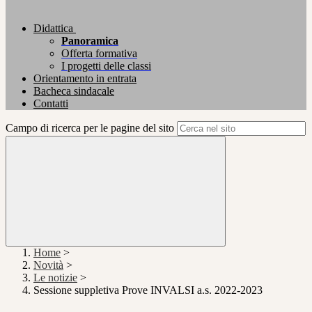
Didattica
Panoramica
Offerta formativa
I progetti delle classi
Orientamento in entrata
Bacheca sindacale
Contatti
Campo di ricerca per le pagine del sito
Home
>
Novità
>
Le notizie
>
Sessione suppletiva Prove INVALSI a.s. 2022-2023