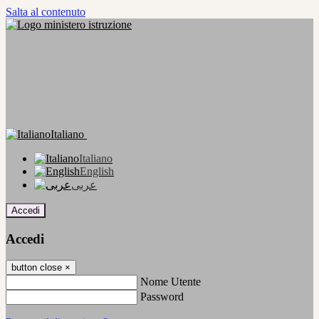
Salta al contenuto
Italiano
Italiano
English
عربى
Accedi
Accedi
button close
×
Nome Utente
Password