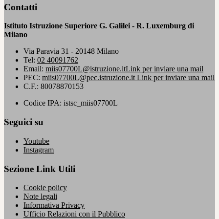
Contatti
Istituto Istruzione Superiore G. Galilei - R. Luxemburg di
Milano
Via Paravia 31 - 20148 Milano
Tel:
02 40091762
Email:
miis07700L@istruzione.it
Link per inviare una mail
PEC:
miis07700L@pec.istruzione.it
Link per inviare una mail
C.F.: 80078870153
Codice IPA: istsc_miis07700L
Seguici su
Youtube
Instagram
Sezione Link Utili
Cookie policy
Note legali
Informativa Privacy
Ufficio Relazioni con il Pubblico