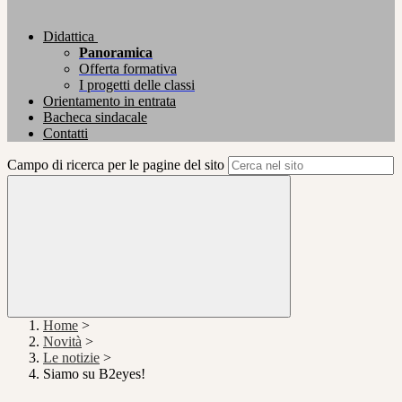
Didattica
Panoramica
Offerta formativa
I progetti delle classi
Orientamento in entrata
Bacheca sindacale
Contatti
Campo di ricerca per le pagine del sito
Home
>
Novità
>
Le notizie
>
Siamo su B2eyes!