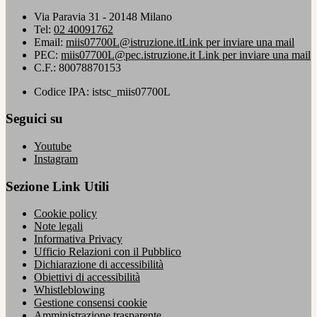
Via Paravia 31 - 20148 Milano
Tel:
02 40091762
Email:
miis07700L@istruzione.it
Link per inviare una mail
PEC:
miis07700L@pec.istruzione.it
Link per inviare una mail
C.F.: 80078870153
Codice IPA: istsc_miis07700L
Seguici su
Youtube
Instagram
Sezione Link Utili
Cookie policy
Note legali
Informativa Privacy
Ufficio Relazioni con il Pubblico
Dichiarazione di accessibilità
Obiettivi di accessibilità
Whistleblowing
Gestione consensi cookie
Amministrazione trasparente