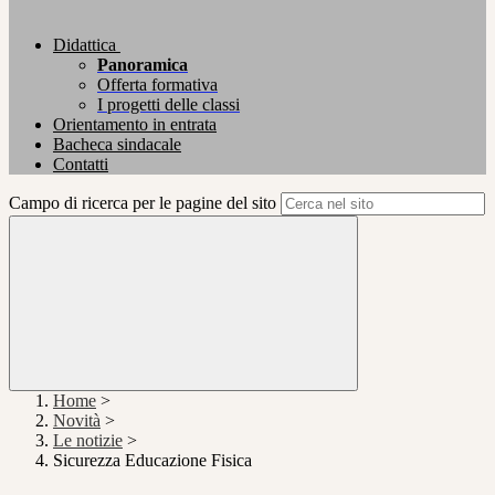
Didattica
Panoramica
Offerta formativa
I progetti delle classi
Orientamento in entrata
Bacheca sindacale
Contatti
Campo di ricerca per le pagine del sito
Home
>
Novità
>
Le notizie
>
Sicurezza Educazione Fisica