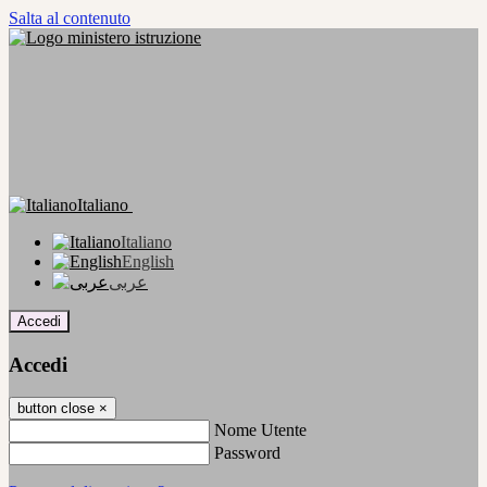
Salta al contenuto
Italiano
Italiano
English
عربى
Accedi
Accedi
button close
×
Nome Utente
Password