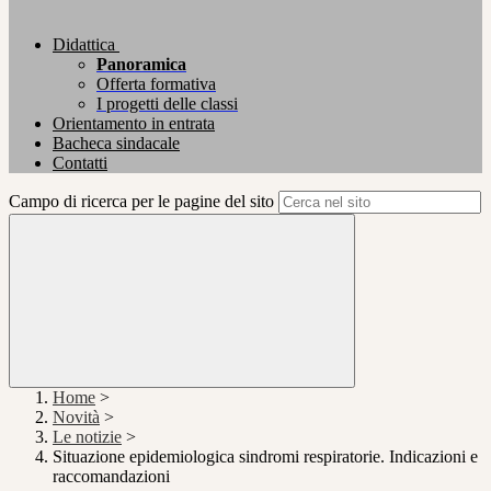
Didattica
Panoramica
Offerta formativa
I progetti delle classi
Orientamento in entrata
Bacheca sindacale
Contatti
Campo di ricerca per le pagine del sito
Home
>
Novità
>
Le notizie
>
Situazione epidemiologica sindromi respiratorie. Indicazioni e
raccomandazioni