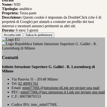
Durata
Nome:
NID
Tipologia:
analitico
Proprieta:
Terza-parte
Descrizione:
Questo cookie è impostato da DoubleClick (che è di
proprietà di Google) per aiutarti a costruire un profilo dei tuoi
interessi e mostrarti annunci pertinenti su altri siti.
Durata:
6 mesi 3 giorni
Accetta tutti
Salva le preferenze
Istituto Istruzione Superiore G. Galilei - R.
Luxemburg di Milano
Contatti
Istituto Istruzione Superiore G. Galilei - R. Luxemburg di
Milano
Via Paravia 31 - 20148 Milano
Tel:
02 40091762
Email:
miis07700L@istruzione.it
Link per inviare una mail
PEC:
miis07700L@pec.istruzione.it
Link per inviare una mail
C.F.: 80078870153
Codice IPA: istsc_miis07700L