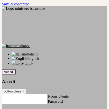
Salta al contenuto
Italiano
Italiano
English
عربى
Accedi
Accedi
button close
×
Nome Utente
Password