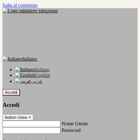
Salta al contenuto
Italiano
Italiano
English
عربى
Accedi
Accedi
button close
×
Nome Utente
Password