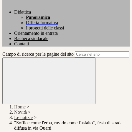
Didattica
Panoramica
Offerta formativa
I progetti delle classi
Orientamento in entrata
Bacheca sindacale
Contatti
Campo di ricerca per le pagine del sito
Home
>
Novità
>
Le notizie
>
"Soffice come l'erba, ruvido come l'asfalto", festa di strada
diffusa in via Quarti