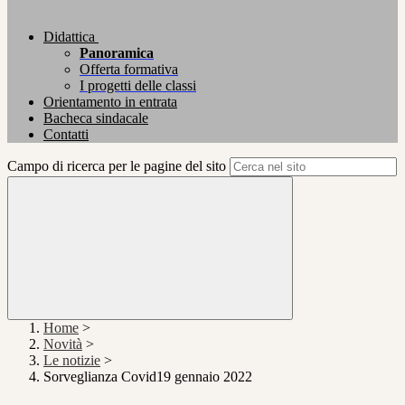
Didattica
Panoramica
Offerta formativa
I progetti delle classi
Orientamento in entrata
Bacheca sindacale
Contatti
Campo di ricerca per le pagine del sito
Home
>
Novità
>
Le notizie
>
Sorveglianza Covid19 gennaio 2022