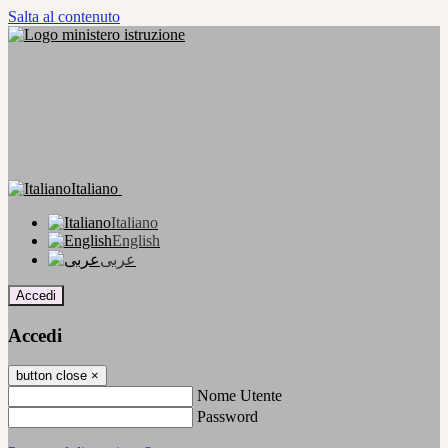
Salta al contenuto
Italiano
Italiano
English
عربى
Accedi
Accedi
button close
×
Nome Utente
Password