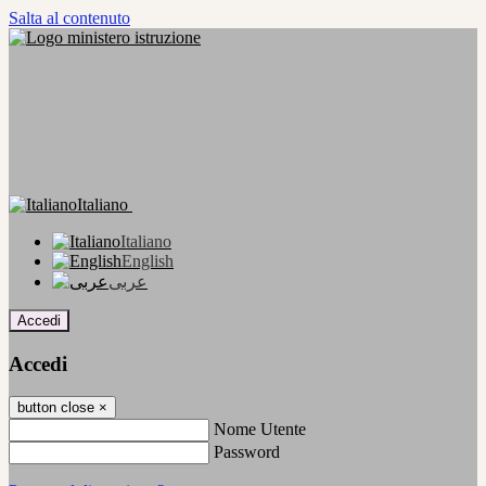
Salta al contenuto
Italiano
Italiano
English
عربى
Accedi
Accedi
button close
×
Nome Utente
Password