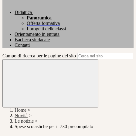
Didattica
Panoramica
Offerta formativa
I progetti delle classi
Orientamento in entrata
Bacheca sindacale
Contatti
Campo di ricerca per le pagine del sito
Home
>
Novità
>
Le notizie
>
Spese scolastiche per il 730 precompilato