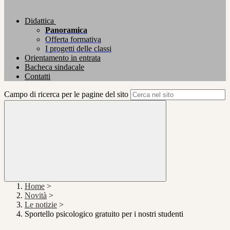
Didattica
Panoramica
Offerta formativa
I progetti delle classi
Orientamento in entrata
Bacheca sindacale
Contatti
Campo di ricerca per le pagine del sito
Home
>
Novità
>
Le notizie
>
Sportello psicologico gratuito per i nostri studenti