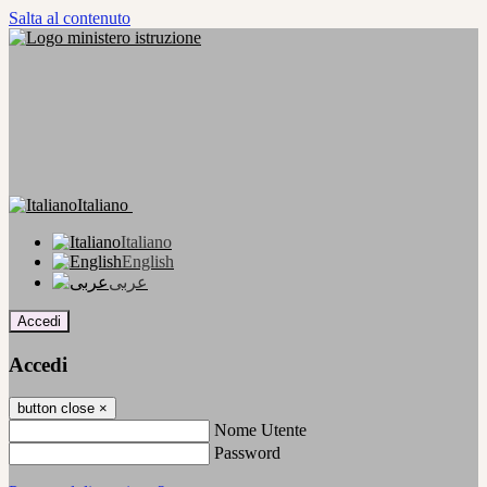
Salta al contenuto
Italiano
Italiano
English
عربى
Accedi
Accedi
button close
×
Nome Utente
Password