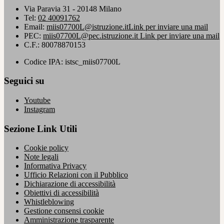
Via Paravia 31 - 20148 Milano
Tel:
02 40091762
Email:
miis07700L@istruzione.it
Link per inviare una mail
PEC:
miis07700L@pec.istruzione.it
Link per inviare una mail
C.F.: 80078870153
Codice IPA: istsc_miis07700L
Seguici su
Youtube
Instagram
Sezione Link Utili
Cookie policy
Note legali
Informativa Privacy
Ufficio Relazioni con il Pubblico
Dichiarazione di accessibilità
Obiettivi di accessibilità
Whistleblowing
Gestione consensi cookie
Amministrazione trasparente