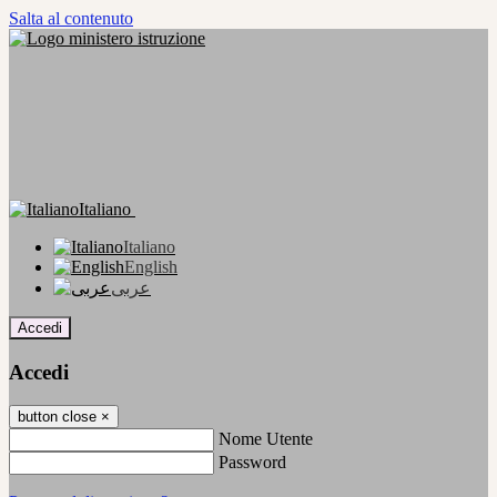
Salta al contenuto
Italiano
Italiano
English
عربى
Accedi
Accedi
button close
×
Nome Utente
Password