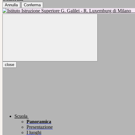
Annulla
Conferma
close
Scuola
Panoramica
Presentazione
I luoghi