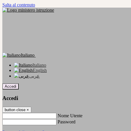
Salta al contenuto
Italiano
Italiano
English
عربى
Accedi
Accedi
button close
×
Nome Utente
Password