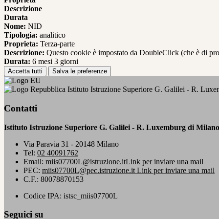
Descrizione
Durata
Nome:
NID
Tipologia:
analitico
Proprieta:
Terza-parte
Descrizione:
Questo cookie è impostato da DoubleClick (che è di propriet
Durata:
6 mesi 3 giorni
Accetta tutti
Salva le preferenze
Istituto Istruzione Superiore G. Galilei - R. Lux
Contatti
Istituto Istruzione Superiore G. Galilei - R. Luxemburg di Milan
Via Paravia 31 - 20148 Milano
Tel:
02 40091762
Email:
miis07700L@istruzione.it
Link per inviare una mail
PEC:
miis07700L@pec.istruzione.it
Link per inviare una mail
C.F.: 80078870153
Codice IPA: istsc_miis07700L
Seguici su