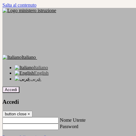
Salta al contenuto
Italiano
Italiano
English
عربى
Accedi
Accedi
button close
×
Nome Utente
Password