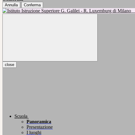
Annulla
Conferma
close
Scuola
Panoramica
Presentazione
I luoghi