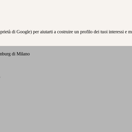
à di Google) per aiutarti a costruire un profilo dei tuoi interessi e most
emburg di Milano
o