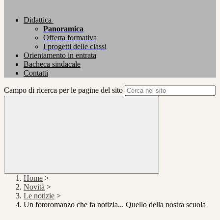
Didattica
Panoramica
Offerta formativa
I progetti delle classi
Orientamento in entrata
Bacheca sindacale
Contatti
Campo di ricerca per le pagine del sito
Home
>
Novità
>
Le notizie
>
Un fotoromanzo che fa notizia... Quello della nostra scuola