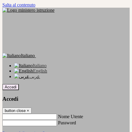
Salta al contenuto
Italiano
Italiano
English
عربى
Accedi
Accedi
button close
×
Nome Utente
Password