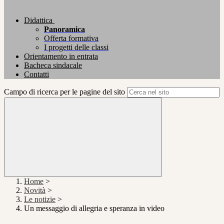
Didattica
Panoramica
Offerta formativa
I progetti delle classi
Orientamento in entrata
Bacheca sindacale
Contatti
Campo di ricerca per le pagine del sito
Home
>
Novità
>
Le notizie
>
Un messaggio di allegria e speranza in video