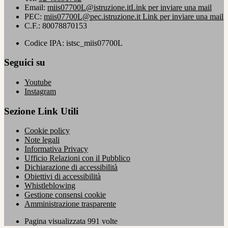
Email:
miis07700L@istruzione.it
Link per inviare una mail
PEC:
miis07700L@pec.istruzione.it
Link per inviare una mail
C.F.: 80078870153
Codice IPA: istsc_miis07700L
Seguici su
Youtube
Instagram
Sezione Link Utili
Cookie policy
Note legali
Informativa Privacy
Ufficio Relazioni con il Pubblico
Dichiarazione di accessibilità
Obiettivi di accessibilità
Whistleblowing
Gestione consensi cookie
Amministrazione trasparente
Pagina visualizzata
991
volte