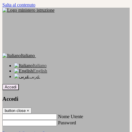
Salta al contenuto
Italiano
Italiano
English
عربى
Accedi
Accedi
button close
×
Nome Utente
Password