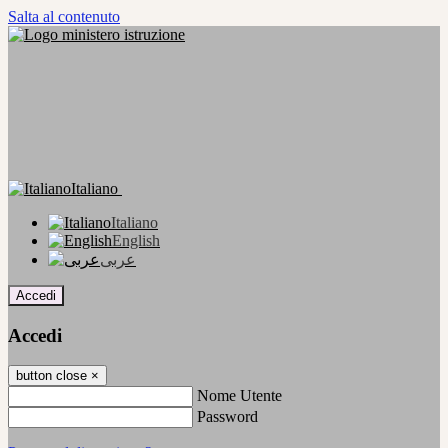
Salta al contenuto
Italiano
Italiano
English
عربى
Accedi
Accedi
button close
×
Nome Utente
Password