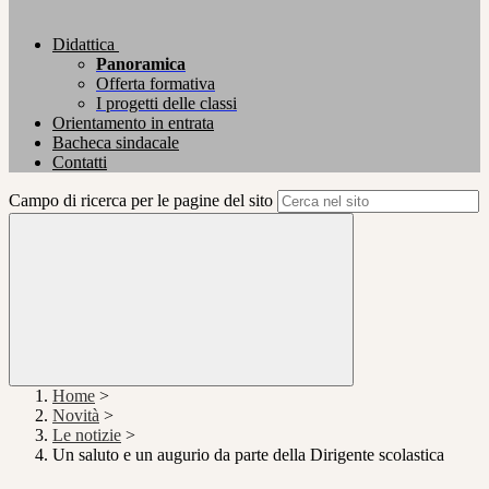
Didattica
Panoramica
Offerta formativa
I progetti delle classi
Orientamento in entrata
Bacheca sindacale
Contatti
Campo di ricerca per le pagine del sito
Home
>
Novità
>
Le notizie
>
Un saluto e un augurio da parte della Dirigente scolastica