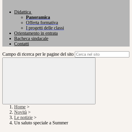
Didattica
Panoramica
Offerta formativa
I progetti delle classi
Orientamento in entrata
Bacheca sindacale
Contatti
Campo di ricerca per le pagine del sito
Home
>
Novità
>
Le notizie
>
Un saluto speciale a Summer