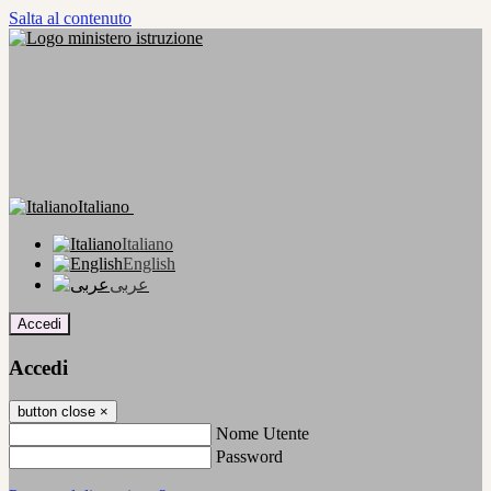
Salta al contenuto
Italiano
Italiano
English
عربى
Accedi
Accedi
button close
×
Nome Utente
Password