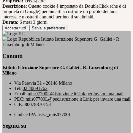
Proprieta:
Terza-parte
Descrizione:
Questo cookie è impostato da DoubleClick (che è di
proprietà di Google) per aiutarti a costruire un profilo dei tuoi
interessi e mostrarti annunci pertinenti su altri siti.
Durata:
6 mesi 3 giorni
Accetta tutti
Salva le preferenze
Istituto Istruzione Superiore G. Galilei - R.
Luxemburg di Milano
Contatti
Istituto Istruzione Superiore G. Galilei - R. Luxemburg di
Milano
Via Paravia 31 - 20148 Milano
Tel:
02 40091762
Email:
miis07700L@istruzione.it
Link per inviare una mail
PEC:
miis07700L@pec.istruzione.it
Link per inviare una mail
C.F.: 80078870153
Codice IPA: istsc_miis07700L
Seguici su