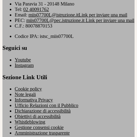
Via Paravia 31 - 20148 Milano
Tel:
02 40091762
Email:
miis07700L@istruzione.it
Link per inviare una mail
PEC:
miis07700L@pec.istruzione.it
Link per inviare una mail
C.F.: 80078870153
Codice IPA: istsc_miis07700L
Seguici su
Youtube
Instagram
Sezione Link Utili
Cookie policy
Note legali
Informativa Privacy
Ufficio Relazioni con il Pubblico
Dichiarazione di accessibilità
Obiettivi di accessibilità
Whistleblowing
Gestione consensi cookie
Amministrazione trasparente