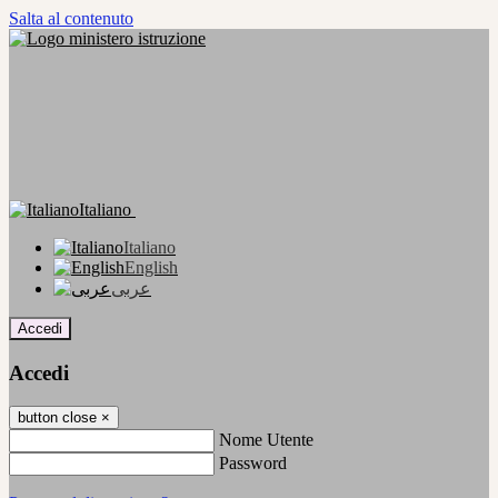
Salta al contenuto
Italiano
Italiano
English
عربى
Accedi
Accedi
button close
×
Nome Utente
Password