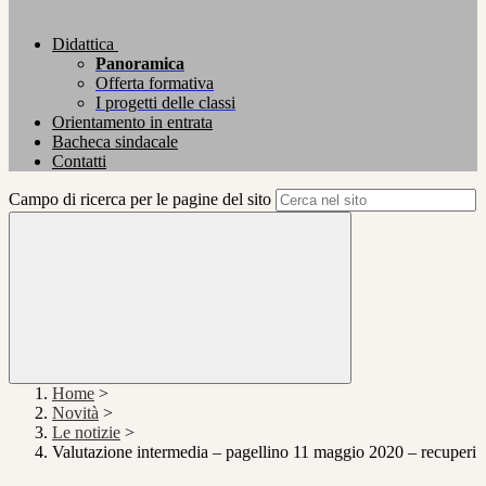
Didattica
Panoramica
Offerta formativa
I progetti delle classi
Orientamento in entrata
Bacheca sindacale
Contatti
Campo di ricerca per le pagine del sito
Home
>
Novità
>
Le notizie
>
Valutazione intermedia – pagellino 11 maggio 2020 – recuperi