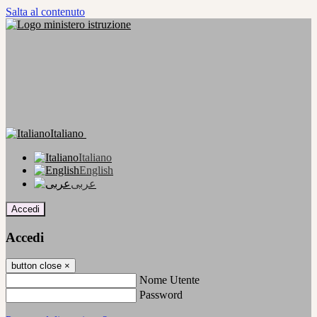
Salta al contenuto
Italiano
Italiano
English
عربى
Accedi
Accedi
button close
×
Nome Utente
Password