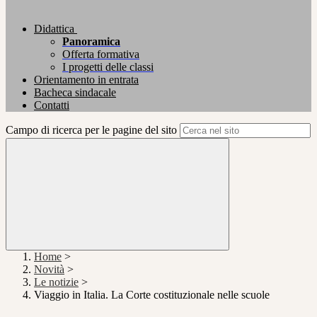
Didattica
Panoramica
Offerta formativa
I progetti delle classi
Orientamento in entrata
Bacheca sindacale
Contatti
Campo di ricerca per le pagine del sito
Home
>
Novità
>
Le notizie
>
Viaggio in Italia. La Corte costituzionale nelle scuole