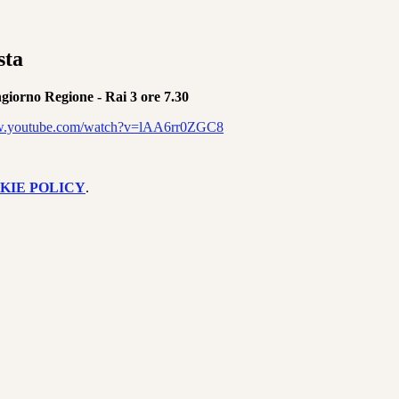
sta
giorno Regione - Rai 3 ore 7.30
ww.youtube.com/watch?v=lAA6rr0ZGC8
KIE POLICY
.