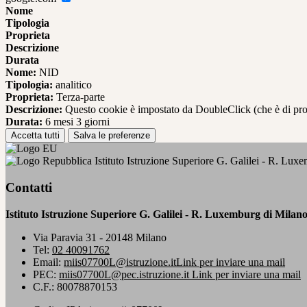
Nome
Tipologia
Proprieta
Descrizione
Durata
Nome:
NID
Tipologia:
analitico
Proprieta:
Terza-parte
Descrizione:
Questo cookie è impostato da DoubleClick (che è di propriet
Durata:
6 mesi 3 giorni
Accetta tutti
Salva le preferenze
Istituto Istruzione Superiore G. Galilei - R. Lux
Contatti
Istituto Istruzione Superiore G. Galilei - R. Luxemburg di Milan
Via Paravia 31 - 20148 Milano
Tel:
02 40091762
Email:
miis07700L@istruzione.it
Link per inviare una mail
PEC:
miis07700L@pec.istruzione.it
Link per inviare una mail
C.F.: 80078870153