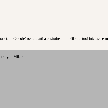
à di Google) per aiutarti a costruire un profilo dei tuoi interessi e most
emburg di Milano
o