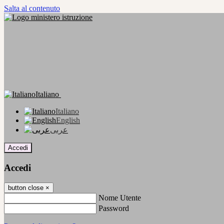
Salta al contenuto
Italiano
Italiano
English
عربى
Accedi
Accedi
button close
×
Nome Utente
Password