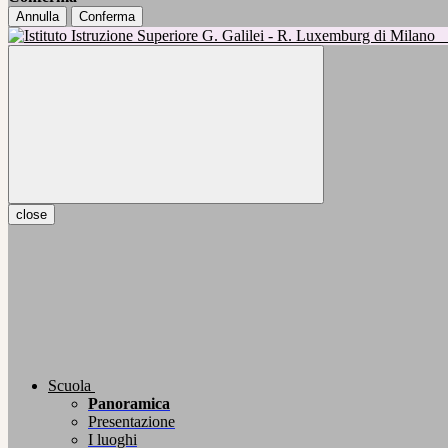
Annulla
Conferma
close
Scuola
Panoramica
Presentazione
I luoghi