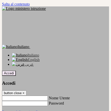
Salta al contenuto
Italiano
Italiano
English
عربى
Accedi
Accedi
button close
×
Nome Utente
Password