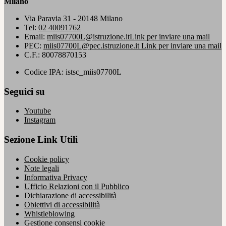
Milano
Via Paravia 31 - 20148 Milano
Tel:
02 40091762
Email:
miis07700L@istruzione.it
Link per inviare una mail
PEC:
miis07700L@pec.istruzione.it
Link per inviare una mail
C.F.: 80078870153
Codice IPA: istsc_miis07700L
Seguici su
Youtube
Instagram
Sezione Link Utili
Cookie policy
Note legali
Informativa Privacy
Ufficio Relazioni con il Pubblico
Dichiarazione di accessibilità
Obiettivi di accessibilità
Whistleblowing
Gestione consensi cookie