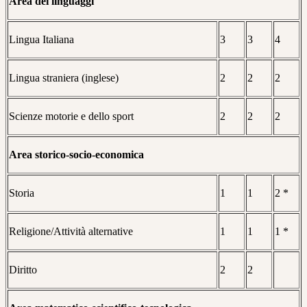
Area dei linguaggi
Lingua Italiana
3
3
4
Lingua straniera (inglese)
2
2
2
Scienze motorie e dello sport
2
2
2
Area storico-socio-economica
Storia
1
1
2 *
Religione/Attività alternative
1
1
1 *
Diritto
2
2