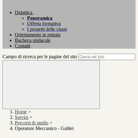
Didattica
Panoramica
Offerta formativa
I progetti delle classi
Orientamento in entrata
Bacheca sindacale
Contatti
Campo di ricerca per le pagine del sito
Home
>
Servizi
>
Percorsi di studio
>
Operatore Meccanico - Galilei