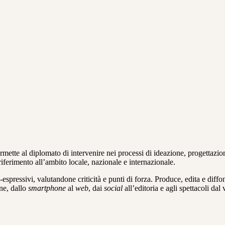
ermette al diplomato di intervenire nei processi di ideazione, progettazio
riferimento all’ambito locale, nazionale e internazionale.
co-espressivi, valutandone criticità e punti di forza. Produce, edita e di
ne, dallo
smartphone
al
web
, dai
social
all’editoria e agli spettacoli da