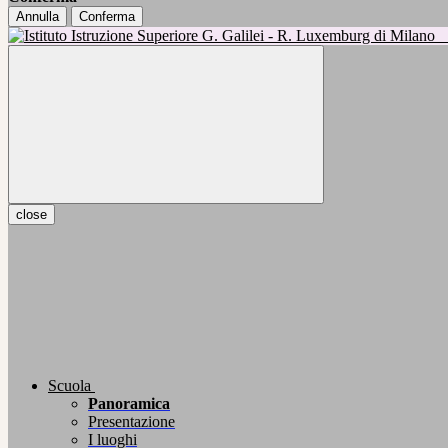
Annulla
Conferma
close
Scuola
Panoramica
Presentazione
I luoghi