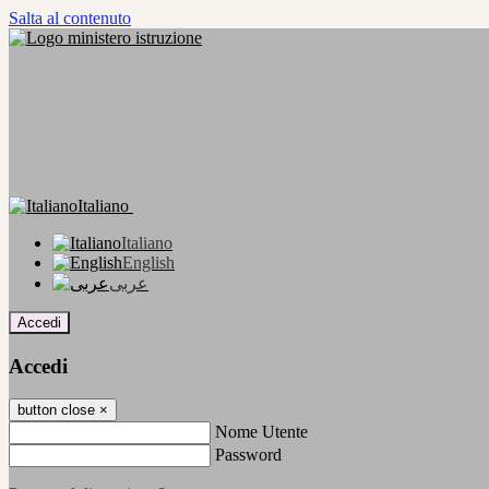
Salta al contenuto
Italiano
Italiano
English
عربى
Accedi
Accedi
button close
×
Nome Utente
Password