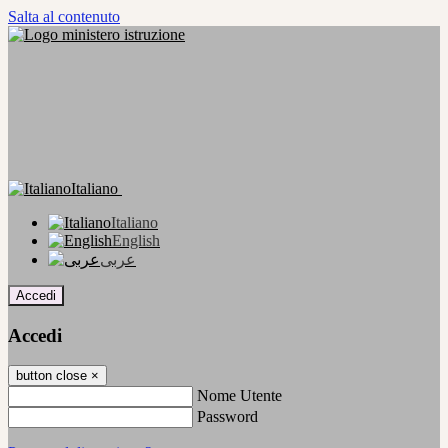
Salta al contenuto
Italiano
Italiano
English
عربى
Accedi
Accedi
button close
×
Nome Utente
Password