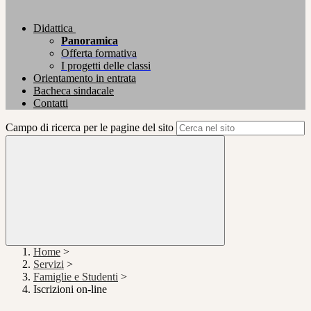
Didattica
Panoramica
Offerta formativa
I progetti delle classi
Orientamento in entrata
Bacheca sindacale
Contatti
Campo di ricerca per le pagine del sito
Home
>
Servizi
>
Famiglie e Studenti
>
Iscrizioni on-line