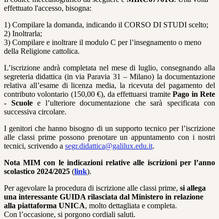
effettuato l'accesso, bisogna:
1) Compilare la domanda, indicando il CORSO DI STUDI scelto;
2) Inoltrarla;
3) Compilare e inoltrare il modulo C per l’insegnamento o meno
della Religione cattolica.
L’iscrizione andrà completata nel mese di luglio, consegnando alla
segreteria didattica (in via Paravia 31 – Milano) la documentazione
relativa all’esame di licenza media, la ricevuta del pagamento del
contributo volontario (150,00 €), da effettuarsi tramite
Pago in Rete
- Scuole
e l’ulteriore documentazione che sarà specificata con
successiva circolare.
I genitori che hanno bisogno di un supporto tecnico per l’iscrizione
alle classi prime possono prenotare un appuntamento con i nostri
tecnici, scrivendo a
segr.didattica@galilux.edu.it
.
Nota MIM con le indicazioni relative alle iscrizioni
per l’anno
scolastico 2024/2025
(
link
).
Per agevolare la procedura di iscrizione alle classi prime,
si allega
una interessante GUIDA rilasciata dal Ministero in relazione
alla piattaforma UNICA
, molto dettagliata e completa.
Con l’occasione, si porgono cordiali saluti.