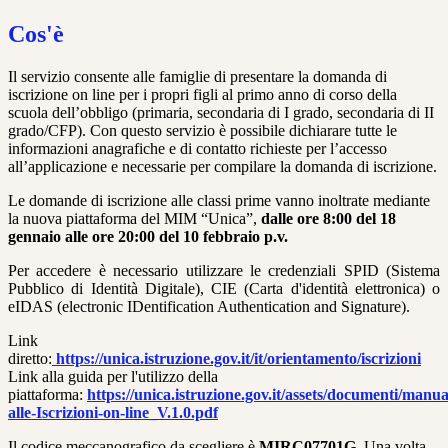
Cos'è
Il servizio consente alle famiglie di presentare la domanda di
iscrizione on line per i propri figli al primo anno di corso della
scuola dell’obbligo (primaria, secondaria di I grado, secondaria di II
grado/CFP). Con questo servizio è possibile dichiarare tutte le
informazioni anagrafiche e di contatto richieste per l’accesso
all’applicazione e necessarie per compilare la domanda di iscrizione.
Le domande di iscrizione alle classi prime vanno inoltrate mediante
la nuova piattaforma del MIM “Unica”,
dalle ore 8:00 del 18
gennaio alle ore 20:00 del 10 febbraio p.v.
Per accedere è necessario utilizzare le credenziali SPID (Sistema
Pubblico di Identità Digitale), CIE (Carta d'identità elettronica) o
eIDAS (electronic IDentification Authentication and Signature).
Link
diretto:
https://unica.istruzione.gov.it/it/orientamento/iscrizioni
Link alla guida per l'utilizzo della
piattaforma:
https://unica.istruzione.gov.it/assets/documenti/manu
alle-Iscrizioni-on-line_V.1.0.pdf
Il codice meccanografico da scegliere è
MIRC07701G
. Una volta