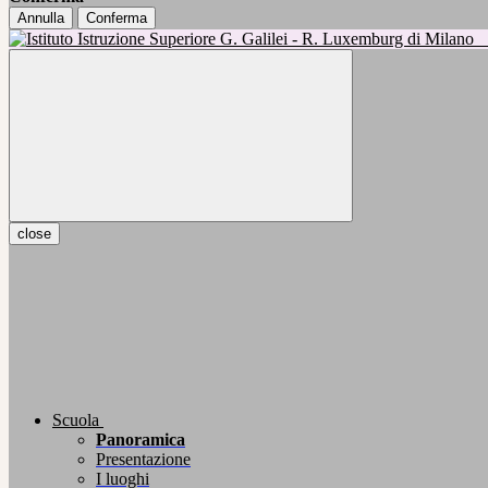
Annulla
Conferma
close
Scuola
Panoramica
Presentazione
I luoghi