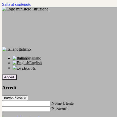
Salta al contenuto
Italiano
Italiano
English
عربى
Accedi
Accedi
button close
×
Nome Utente
Password