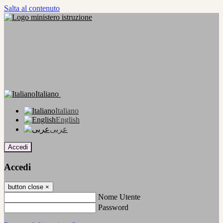
Salta al contenuto
Italiano
Italiano
English
عربى
Accedi
Accedi
button close
×
Nome Utente
Password