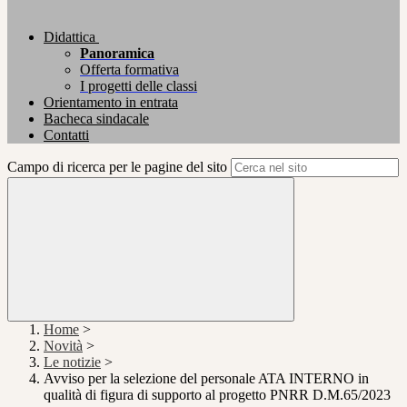
Didattica
Panoramica
Offerta formativa
I progetti delle classi
Orientamento in entrata
Bacheca sindacale
Contatti
Campo di ricerca per le pagine del sito
Home
>
Novità
>
Le notizie
>
Avviso per la selezione del personale ATA INTERNO in
qualità di figura di supporto al progetto PNRR D.M.65/2023