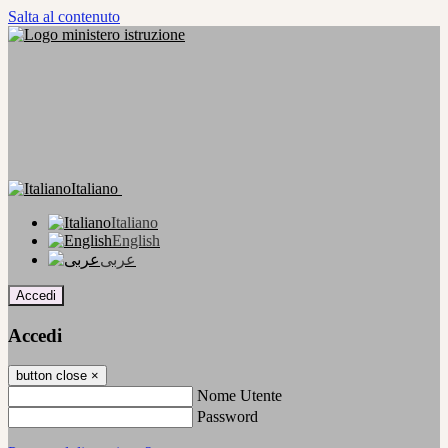
Salta al contenuto
Italiano
Italiano
English
عربى
Accedi
Accedi
button close
×
Nome Utente
Password