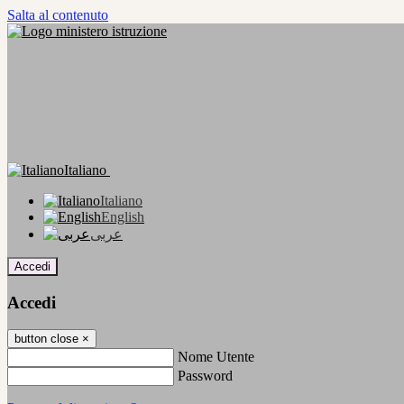
Salta al contenuto
Italiano
Italiano
English
عربى
Accedi
Accedi
button close
×
Nome Utente
Password