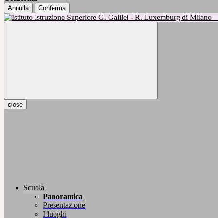
Annulla
Conferma
close
Scuola
Panoramica
Presentazione
I luoghi