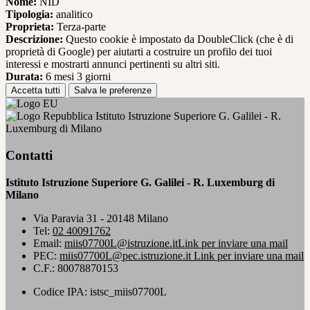
Nome:
NID
Tipologia:
analitico
Proprieta:
Terza-parte
Descrizione:
Questo cookie è impostato da DoubleClick (che è di
proprietà di Google) per aiutarti a costruire un profilo dei tuoi
interessi e mostrarti annunci pertinenti su altri siti.
Durata:
6 mesi 3 giorni
Accetta tutti
Salva le preferenze
Istituto Istruzione Superiore G. Galilei - R.
Luxemburg di Milano
Contatti
Istituto Istruzione Superiore G. Galilei - R. Luxemburg di
Milano
Via Paravia 31 - 20148 Milano
Tel:
02 40091762
Email:
miis07700L@istruzione.it
Link per inviare una mail
PEC:
miis07700L@pec.istruzione.it
Link per inviare una mail
C.F.: 80078870153
Codice IPA: istsc_miis07700L