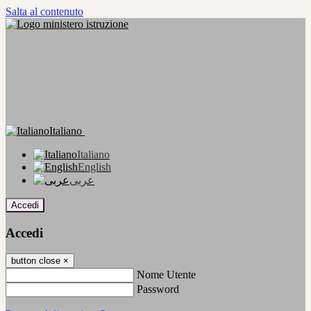
Salta al contenuto
Italiano
Italiano
English
عربى
Accedi
Accedi
button close
×
Nome Utente
Password