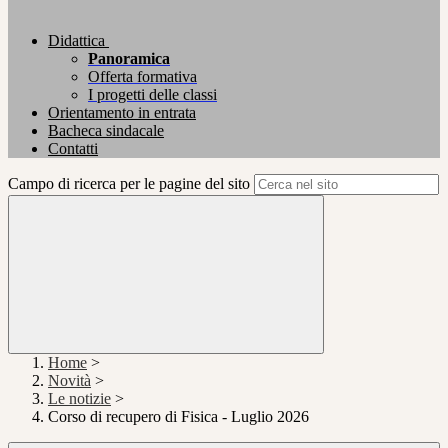
Didattica
Panoramica
Offerta formativa
I progetti delle classi
Orientamento in entrata
Bacheca sindacale
Contatti
Campo di ricerca per le pagine del sito
Home
>
Novità
>
Le notizie
>
Corso di recupero di Fisica - Luglio 2026