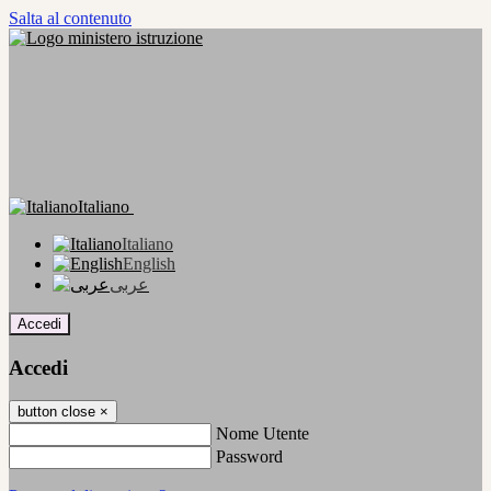
Salta al contenuto
Italiano
Italiano
English
عربى
Accedi
Accedi
button close
×
Nome Utente
Password