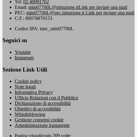
Tel:
02 40091762
Email:
miis07700L@istruzione.it
Link per inviare una mail
PEC:
miis07700L@pec.istruzione.it
Link per inviare una mail
C.F.: 80078870153
Codice IPA: istsc_miis07700L
Seguici su
Youtube
Instagram
Sezione Link Utili
Cookie policy
Note legali
Informativa Privacy
Ufficio Relazioni con il Pubblico
Dichiarazione di accessibilità
Obiettivi di accessibilità
Whistleblowing
Gestione consensi cookie
Amministrazione trasparente
Pagina visualizzata
209
volte