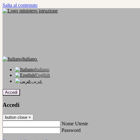
Salta al contenuto
Italiano
Italiano
English
عربى
Accedi
Accedi
button close
×
Nome Utente
Password