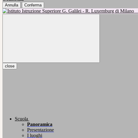
Annulla
Conferma
close
Scuola
Panoramica
Presentazione
I luoghi