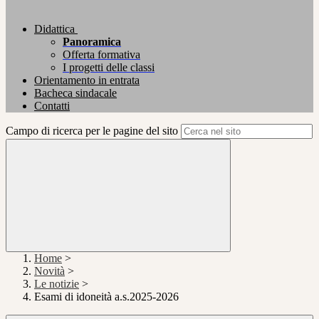
Didattica
Panoramica
Offerta formativa
I progetti delle classi
Orientamento in entrata
Bacheca sindacale
Contatti
Campo di ricerca per le pagine del sito
Home
>
Novità
>
Le notizie
>
Esami di idoneità a.s.2025-2026