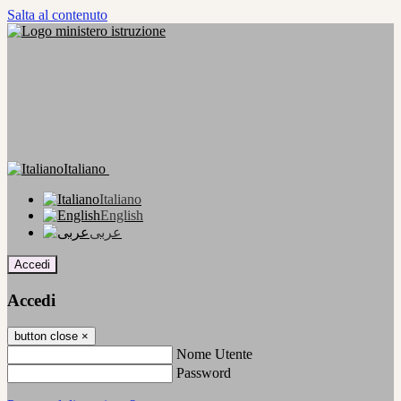
Salta al contenuto
Italiano
Italiano
English
عربى
Accedi
Accedi
button close
×
Nome Utente
Password