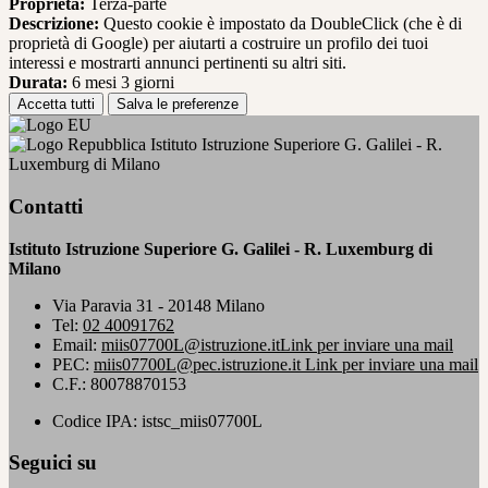
Proprieta:
Terza-parte
Descrizione:
Questo cookie è impostato da DoubleClick (che è di
proprietà di Google) per aiutarti a costruire un profilo dei tuoi
interessi e mostrarti annunci pertinenti su altri siti.
Durata:
6 mesi 3 giorni
Accetta tutti
Salva le preferenze
Istituto Istruzione Superiore G. Galilei - R.
Luxemburg di Milano
Contatti
Istituto Istruzione Superiore G. Galilei - R. Luxemburg di
Milano
Via Paravia 31 - 20148 Milano
Tel:
02 40091762
Email:
miis07700L@istruzione.it
Link per inviare una mail
PEC:
miis07700L@pec.istruzione.it
Link per inviare una mail
C.F.: 80078870153
Codice IPA: istsc_miis07700L
Seguici su