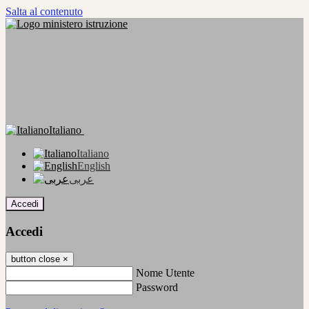
Salta al contenuto
Italiano
Italiano
English
عربى
Accedi
Accedi
button close
×
Nome Utente
Password