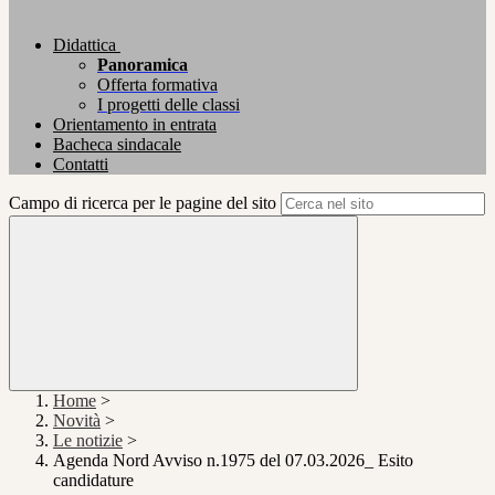
Didattica
Panoramica
Offerta formativa
I progetti delle classi
Orientamento in entrata
Bacheca sindacale
Contatti
Campo di ricerca per le pagine del sito
Home
>
Novità
>
Le notizie
>
Agenda Nord Avviso n.1975 del 07.03.2026_ Esito
candidature