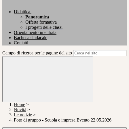
Didattica
Panoramica
Offerta formativa
I progetti delle classi
Orientamento in entrata
Bacheca sindacale
Contatti
Campo di ricerca per le pagine del sito
Home
>
Novità
>
Le notizie
>
Foto di gruppo - Scuola e impresa Evento 22.05.2026