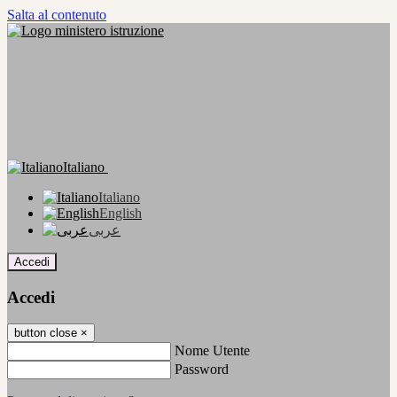
Salta al contenuto
Italiano
Italiano
English
عربى
Accedi
Accedi
button close
×
Nome Utente
Password