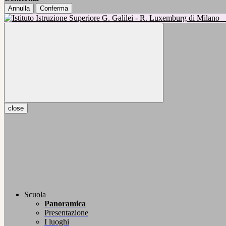
Annulla
Conferma
close
Scuola
Panoramica
Presentazione
I luoghi