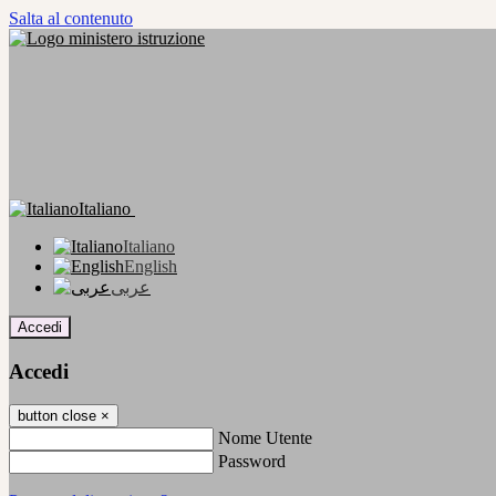
Salta al contenuto
Italiano
Italiano
English
عربى
Accedi
Accedi
button close
×
Nome Utente
Password