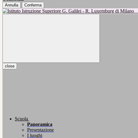
Annulla
Conferma
close
Scuola
Panoramica
Presentazione
I luoghi