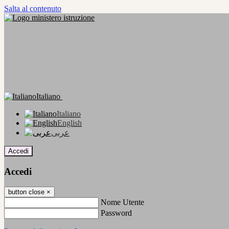
Salta al contenuto
Italiano
Italiano
English
عربى
Accedi
Accedi
button close
×
Nome Utente
Password