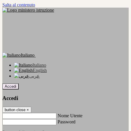
Salta al contenuto
Italiano
Italiano
English
عربى
Accedi
Accedi
button close
×
Nome Utente
Password