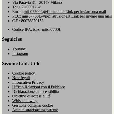
Via Paravia 31 - 20148 Milano
Tel:
02 40091762
Email:
miis07700L@istruzione.it
Link per inviare una mail
PEC:
miis07700L@pec.istruzione.it
Link per inviare una mail
C.F.: 80078870153
Codice IPA: istsc_miis07700L
Seguici su
Youtube
Instagram
Sezione Link Utili
Cookie policy
Note legali
Informativa Privacy
Ufficio Relazioni con il Pubblico
Dichiarazione di accessibilità
Obiettivi di accessibilità
Whistleblowing
Gestione consensi cookie
Amministrazione trasparente