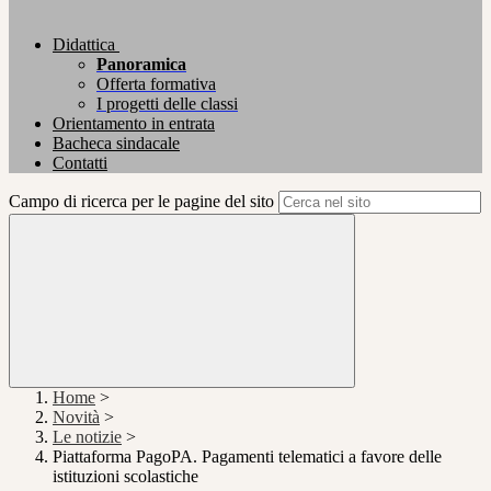
Didattica
Panoramica
Offerta formativa
I progetti delle classi
Orientamento in entrata
Bacheca sindacale
Contatti
Campo di ricerca per le pagine del sito
Home
>
Novità
>
Le notizie
>
Piattaforma PagoPA. Pagamenti telematici a favore delle
istituzioni scolastiche