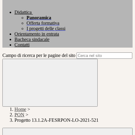
Didattica
Panoramica
Offerta formativa
I progetti delle classi
Orientamento in entrata
Bacheca sindacale
Contatti
Campo di ricerca per le pagine del sito
Home
>
PON
>
Progetto 13.1.2A-FESRPON-LO-2021-521