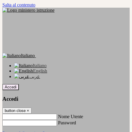
Salta al contenuto
Italiano
Italiano
English
عربى
Accedi
Accedi
button close
×
Nome Utente
Password