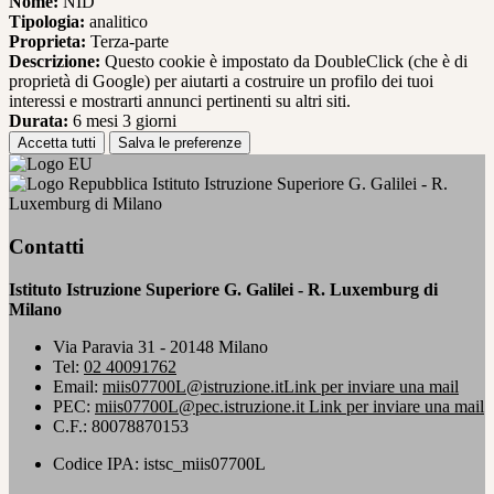
Nome:
NID
Tipologia:
analitico
Proprieta:
Terza-parte
Descrizione:
Questo cookie è impostato da DoubleClick (che è di
proprietà di Google) per aiutarti a costruire un profilo dei tuoi
interessi e mostrarti annunci pertinenti su altri siti.
Durata:
6 mesi 3 giorni
Accetta tutti
Salva le preferenze
Istituto Istruzione Superiore G. Galilei - R.
Luxemburg di Milano
Contatti
Istituto Istruzione Superiore G. Galilei - R. Luxemburg di
Milano
Via Paravia 31 - 20148 Milano
Tel:
02 40091762
Email:
miis07700L@istruzione.it
Link per inviare una mail
PEC:
miis07700L@pec.istruzione.it
Link per inviare una mail
C.F.: 80078870153
Codice IPA: istsc_miis07700L