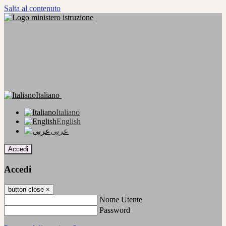
Salta al contenuto
Italiano
Italiano
English
عربى
Accedi
Accedi
button close
×
Nome Utente
Password