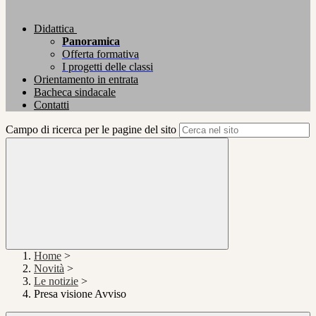
Didattica
Panoramica
Offerta formativa
I progetti delle classi
Orientamento in entrata
Bacheca sindacale
Contatti
Campo di ricerca per le pagine del sito
Home
>
Novità
>
Le notizie
>
Presa visione Avviso