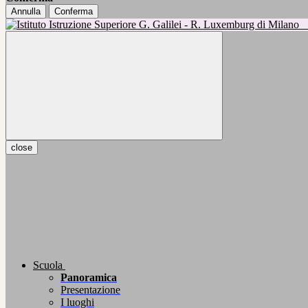
Annulla
Conferma
close
Scuola
Panoramica
Presentazione
I luoghi