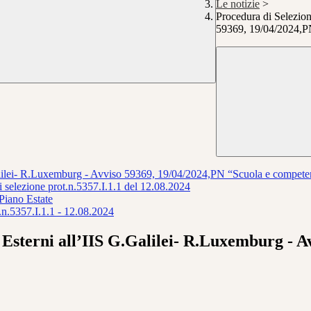
Le notizie
>
Procedura di Selezion
59369, 19/04/2024,P
G.Galilei- R.Luxemburg - Avviso 59369, 19/04/2024,PN “Scuola e compe
di selezione prot.n.5357.I.1.1 del 12.08.2024
Piano Estate
n.5357.I.1.1 - 12.08.2024
\ Esterni all’IIS G.Galilei- R.Luxemburg - 