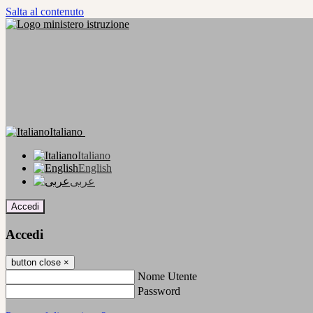
Salta al contenuto
Italiano
Italiano
English
عربى
Accedi
Accedi
button close
×
Nome Utente
Password