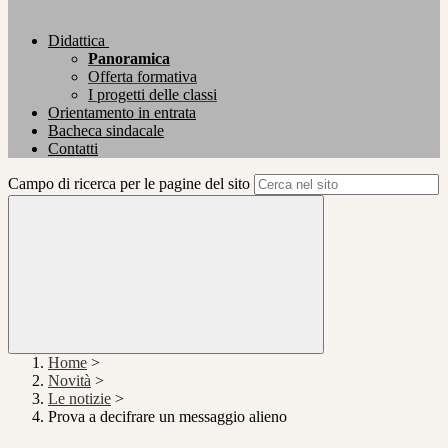
Didattica
Panoramica
Offerta formativa
I progetti delle classi
Orientamento in entrata
Bacheca sindacale
Contatti
Campo di ricerca per le pagine del sito
Home
>
Novità
>
Le notizie
>
Prova a decifrare un messaggio alieno