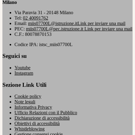
Milano
Via Paravia 31 - 20148 Milano
Tel:
02 40091762
Email:
miis07700L@istruzione.it
Link per inviare una mail
PEC:
miis07700L@pec.istruzione.it
Link per inviare una mail
C.F.: 80078870153
Codice IPA: istsc_miis07700L
Seguici su
Youtube
Instagram
Sezione Link Utili
Cookie policy
Note legali
Informativa Privacy
Ufficio Relazioni con il Pubblico
Dichiarazione di accessibilità
Obiettivi di accessibilità
Whistleblowing
Gestione consensi cookie