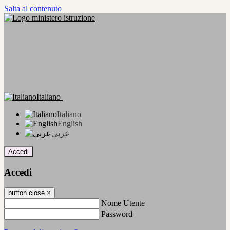
Salta al contenuto
Italiano
Italiano
English
عربى
Accedi
Accedi
button close
×
Nome Utente
Password