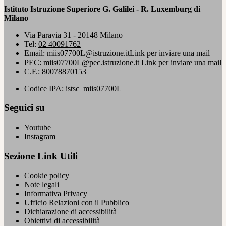
Istituto Istruzione Superiore G. Galilei - R. Luxemburg di
Milano
Via Paravia 31 - 20148 Milano
Tel:
02 40091762
Email:
miis07700L@istruzione.it
Link per inviare una mail
PEC:
miis07700L@pec.istruzione.it
Link per inviare una mail
C.F.: 80078870153
Codice IPA: istsc_miis07700L
Seguici su
Youtube
Instagram
Sezione Link Utili
Cookie policy
Note legali
Informativa Privacy
Ufficio Relazioni con il Pubblico
Dichiarazione di accessibilità
Obiettivi di accessibilità