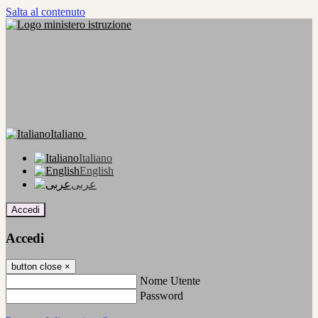
Salta al contenuto
Italiano
Italiano
English
عربى
Accedi
Accedi
button close
×
Nome Utente
Password