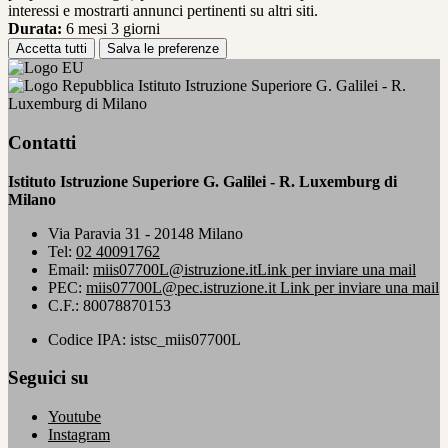
interessi e mostrarti annunci pertinenti su altri siti.
Durata:
6 mesi 3 giorni
Accetta tutti
Salva le preferenze
Istituto Istruzione Superiore G. Galilei - R.
Luxemburg di Milano
Contatti
Istituto Istruzione Superiore G. Galilei - R. Luxemburg di
Milano
Via Paravia 31 - 20148 Milano
Tel:
02 40091762
Email:
miis07700L@istruzione.it
Link per inviare una mail
PEC:
miis07700L@pec.istruzione.it
Link per inviare una mail
C.F.: 80078870153
Codice IPA: istsc_miis07700L
Seguici su
Youtube
Instagram