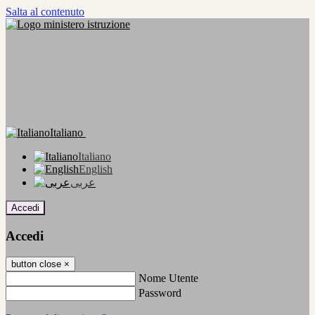
Salta al contenuto
Italiano
Italiano
English
عربى
Accedi
Accedi
button close
×
Nome Utente
Password