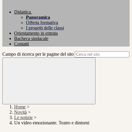
Didattica
Panoramica
Offerta formativa
I progetti delle classi
Orientamento in entrata
Bacheca sindacale
Contatti
Campo di ricerca per le pagine del sito
Home
>
Novità
>
Le notizie
>
Un video emozionante. Teatro e dintorni