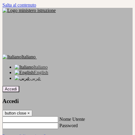
Salta al contenuto
Italiano
Italiano
English
عربى
Accedi
Accedi
button close
×
Nome Utente
Password