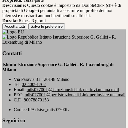
Proprieta:
Terza-parte
Descrizione:
Questo cookie è impostato da DoubleClick (che è di
proprietà di Google) per aiutarti a costruire un profilo dei tuoi
interessi e mostrarti annunci pertinenti su altri siti.
Durata:
6 mesi 3 giorni
Accetta tutti
Salva le preferenze
Istituto Istruzione Superiore G. Galilei - R.
Luxemburg di Milano
Contatti
Istituto Istruzione Superiore G. Galilei - R. Luxemburg di
Milano
Via Paravia 31 - 20148 Milano
Tel:
02 40091762
Email:
miis07700L@istruzione.it
Link per inviare una mail
PEC:
miis07700L@pec.istruzione.it
Link per inviare una mail
C.F.: 80078870153
Codice IPA: istsc_miis07700L
Seguici su