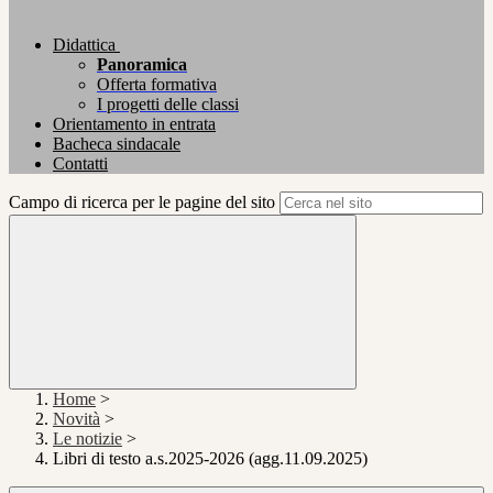
Didattica
Panoramica
Offerta formativa
I progetti delle classi
Orientamento in entrata
Bacheca sindacale
Contatti
Campo di ricerca per le pagine del sito
Home
>
Novità
>
Le notizie
>
Libri di testo a.s.2025-2026 (agg.11.09.2025)