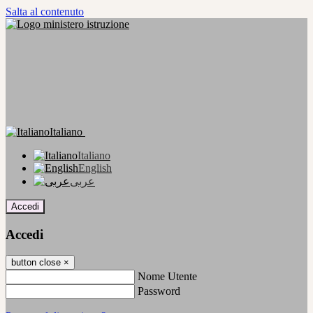
Salta al contenuto
Italiano
Italiano
English
عربى
Accedi
Accedi
button close
×
Nome Utente
Password