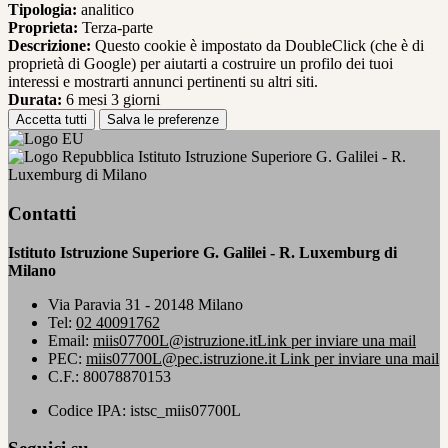
Tipologia:
analitico
Proprieta:
Terza-parte
Descrizione:
Questo cookie è impostato da DoubleClick (che è di
proprietà di Google) per aiutarti a costruire un profilo dei tuoi
interessi e mostrarti annunci pertinenti su altri siti.
Durata:
6 mesi 3 giorni
Accetta tutti
Salva le preferenze
Istituto Istruzione Superiore G. Galilei - R.
Luxemburg di Milano
Contatti
Istituto Istruzione Superiore G. Galilei - R. Luxemburg di
Milano
Via Paravia 31 - 20148 Milano
Tel:
02 40091762
Email:
miis07700L@istruzione.it
Link per inviare una mail
PEC:
miis07700L@pec.istruzione.it
Link per inviare una mail
C.F.: 80078870153
Codice IPA: istsc_miis07700L