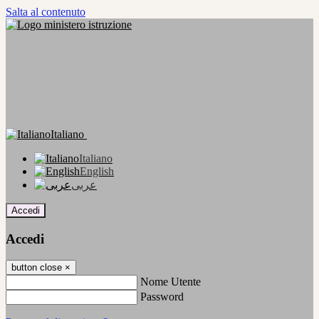
Salta al contenuto
Italiano
Italiano
English
عربى
Accedi
Accedi
button close
×
Nome Utente
Password