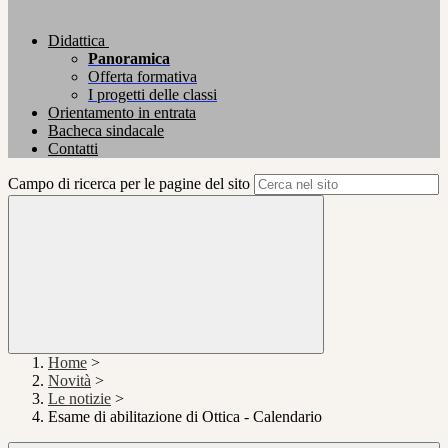
Didattica
Panoramica
Offerta formativa
I progetti delle classi
Orientamento in entrata
Bacheca sindacale
Contatti
Campo di ricerca per le pagine del sito
Home
>
Novità
>
Le notizie
>
Esame di abilitazione di Ottica - Calendario