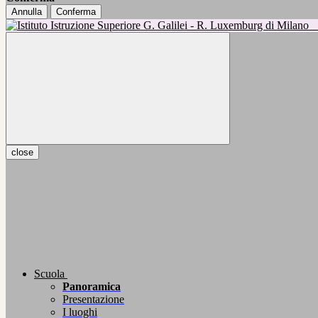
Annulla
Conferma
close
Scuola
Panoramica
Presentazione
I luoghi