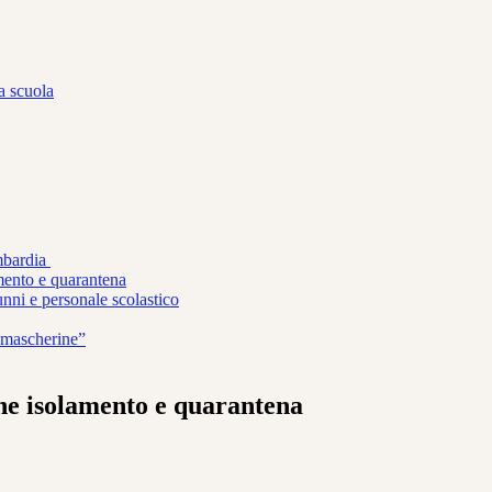
 a scuola
mbardia
mento e quarantena
unni e personale scolastico
“mascherine”
ne isolamento e quarantena