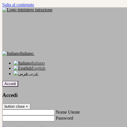
Salta al contenuto
Italiano
Italiano
English
عربى
Accedi
Accedi
button close
×
Nome Utente
Password