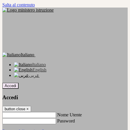
Salta al contenuto
Italiano
Italiano
English
عربى
Accedi
Accedi
button close
×
Nome Utente
Password