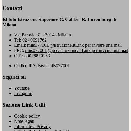
Contatti
Istituto Istruzione Superiore G. Galilei - R. Luxemburg di
Milano
Via Paravia 31 - 20148 Milano
Tel:
02 40091762
Email:
miis07700L@istruzione.it
Link per inviare una mail
PEC:
miis07700L@pec.istruzione.it
Link per inviare una mail
C.F.: 80078870153
Codice IPA: istsc_miis07700L
Seguici su
Youtube
Instagram
Sezione Link Utili
Cookie policy
Note legali
Informativa Privacy