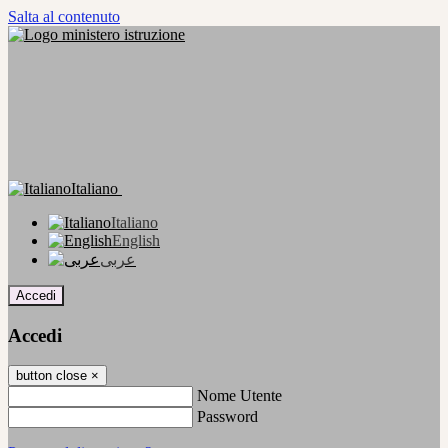
Salta al contenuto
Italiano
Italiano
English
عربى
Accedi
Accedi
button close
×
Nome Utente
Password