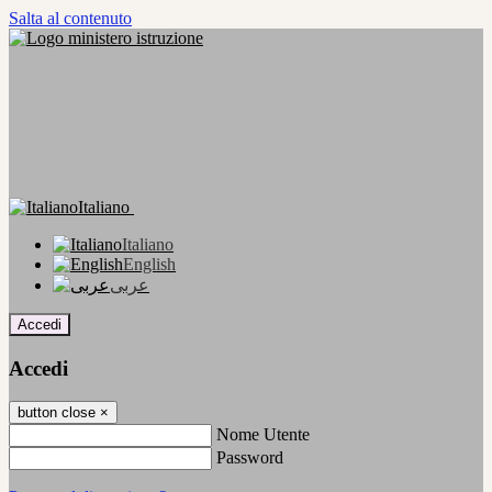
Salta al contenuto
Italiano
Italiano
English
عربى
Accedi
Accedi
button close
×
Nome Utente
Password