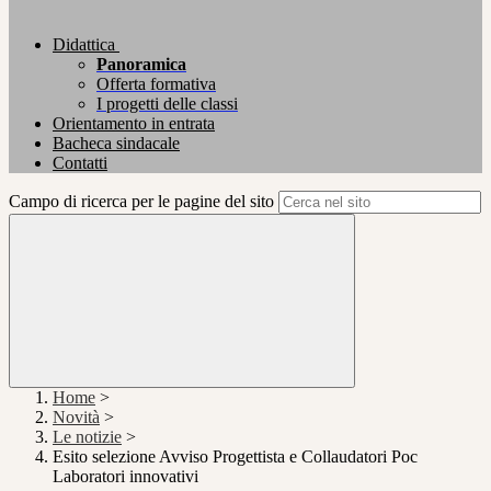
Didattica
Panoramica
Offerta formativa
I progetti delle classi
Orientamento in entrata
Bacheca sindacale
Contatti
Campo di ricerca per le pagine del sito
Home
>
Novità
>
Le notizie
>
Esito selezione Avviso Progettista e Collaudatori Poc
Laboratori innovativi