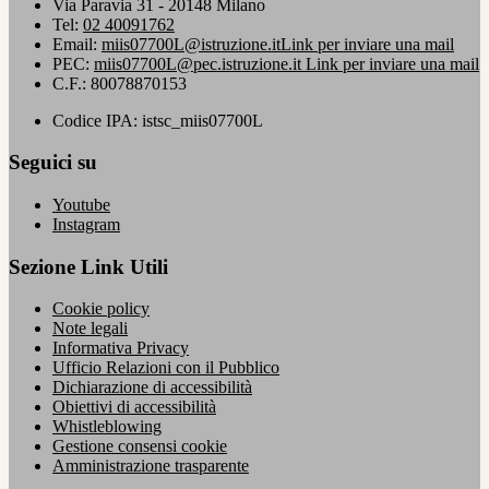
Via Paravia 31 - 20148 Milano
Tel:
02 40091762
Email:
miis07700L@istruzione.it
Link per inviare una mail
PEC:
miis07700L@pec.istruzione.it
Link per inviare una mail
C.F.: 80078870153
Codice IPA: istsc_miis07700L
Seguici su
Youtube
Instagram
Sezione Link Utili
Cookie policy
Note legali
Informativa Privacy
Ufficio Relazioni con il Pubblico
Dichiarazione di accessibilità
Obiettivi di accessibilità
Whistleblowing
Gestione consensi cookie
Amministrazione trasparente