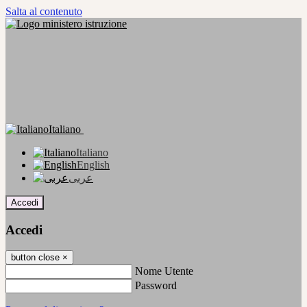
Salta al contenuto
Italiano
Italiano
English
عربى
Accedi
Accedi
button close
×
Nome Utente
Password