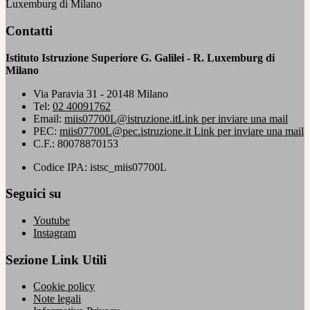
Luxemburg di Milano
Contatti
Istituto Istruzione Superiore G. Galilei - R. Luxemburg di
Milano
Via Paravia 31 - 20148 Milano
Tel:
02 40091762
Email:
miis07700L@istruzione.it
Link per inviare una mail
PEC:
miis07700L@pec.istruzione.it
Link per inviare una mail
C.F.: 80078870153
Codice IPA: istsc_miis07700L
Seguici su
Youtube
Instagram
Sezione Link Utili
Cookie policy
Note legali