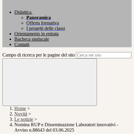
Didattica
Panoramica
Offerta formativa
I progetti delle classi
Orientamento in entrata
Bacheca sindacale
Contatti
Campo di ricerca per le pagine del sito
Home
>
Novità
>
Le notizie
>
Nomina RUP e Disseminazione Laboratori innovativi -
Avviso n.88643 del 03.06.2025