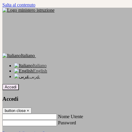
Salta al contenuto
Italiano
Italiano
English
عربى
Accedi
Accedi
button close
×
Nome Utente
Password