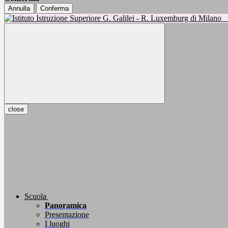
Annulla
Conferma
close
Scuola
Panoramica
Presentazione
I luoghi